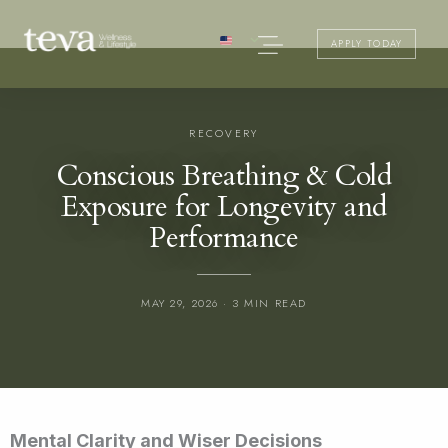
Skip
Menu
to
APPLY TODAY
content
RECOVERY
Conscious Breathing & Cold
Exposure for Longevity and
Performance
MAY 29, 2026 · 3 MIN READ
Mental Clarity and Wiser Decisions