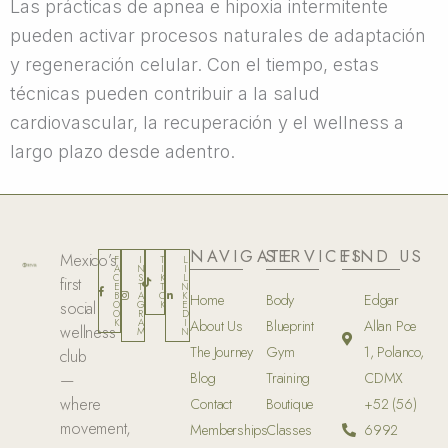
Las prácticas de apnea e hipoxia intermitente
pueden activar procesos naturales de adaptación
y regeneración celular. Con el tiempo, estas
técnicas pueden contribuir a la salud
cardiovascular, la recuperación y el wellness a
largo plazo desde adentro.
NAVIGATE
SERVICES
FIND US
Mexico’s
F
I
T
L
A
N
I
I
C
S
K
L
first
E
T
T
N
B
A
O
K
Home
Body
Edgar
social
O
G
K
E
O
R
D
K
A
I
About Us
Blueprint
Allan Poe
wellness
M
N
The Journey
Gym
1, Polanco,
club
Blog
Training
CDMX
—
where
Contact
Boutique
+52 (56)
movement,
Memberships
Classes
6992