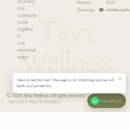
recovery,
Recovery
3260
and
Grooming
hello@tevawelln
community
Teva
come
together
in
one
Wellness
intentional
space.
×
Want to see the club? Message us on WhatsApp and we will
book your private tour.
© 2026 Teva Wellnes. All rights reserved
Chat with us
PRIVACY POLICY
TERMS